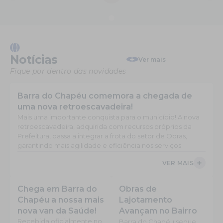
Notícias
Ver mais
Fique por dentro das novidades
Barra do Chapéu comemora a chegada de
uma nova retroescavadeira!
Mais uma importante conquista para o município! A nova
retroescavadeira, adquirida com recursos próprios da
Prefeitura, passa a integrar a frota do setor de Obras,
garantindo mais agilidade e eficiência nos serviços
realizados em toda a cidade. O equipamento representa
VER MAIS
mais investimentos em infraestrutura e melhores
condições de trabalho para as equipes municipais,
refletindo diretamente na qualidade dos serviços
Chega em Barra do
Obras de
prestados à população. Para o prefeito Ivan, a aquisição...
Chapéu a nossa mais
Lajotamento
nova van da Saúde!
Avançam no Bairro
Recebida oficialmente no
Ponte Alta!
Barra do Chapéu segue