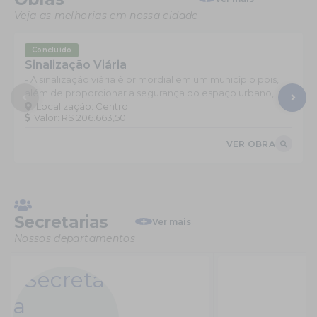
Veja as melhorias em nossa cidade
Concluído
Sinalização Viária
- A sinalização viária é primordial em um município pois,
além de proporcionar a segurança do espaço urbano,
oferece informações através de uma linguagem universal
Localização:
Centro
Valor:
R$ 206.663,50
(símbolos e imagens) por meio de sinais retro refletivos,
permitindo a...
VER OBRA
Secretarias
Ver mais
Nossos departamentos