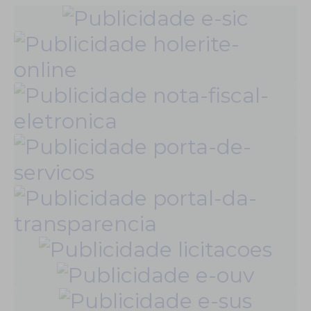
conscientização, reflexão
caminhada. ❤️ Parabéns,
e mobilização social no
Barra do Chapéu, pelos
combate ao abuso e à
seus 34 anos de
exploração sexual de
Emancipação Política! 💙🤝
crianças e adolescentes.
📢 Objetivo: sensibilizar a
população...