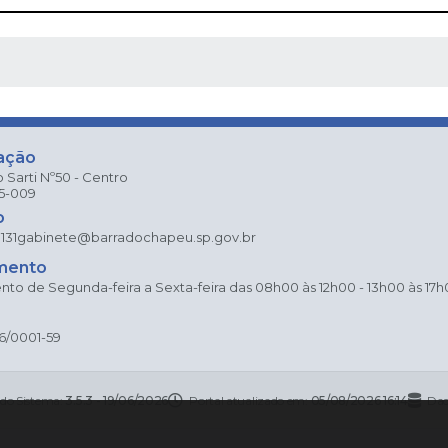
 MÍDIAS
ação
 Sarti Nº50 - Centro
25-009
o
131
gabinete@barradochapeu.sp.gov.br
mento
to de Segunda-feira a Sexta-feira das 08h00 às 12h00 - 13h00 às 17
6/0001-59
 do Sistema:
3.5.3 - 19/06/2026
Portal atualizado em:
05/08/2026 16:14
Dad