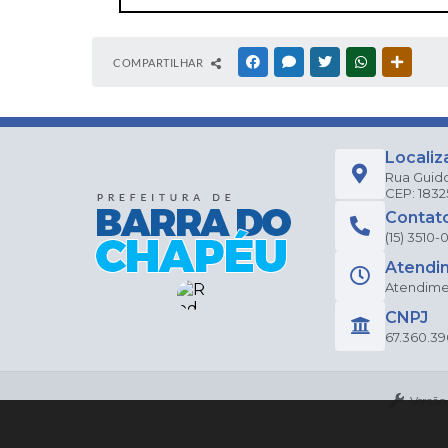
COMPARTILHAR
FACEBOOK
MESSENGER
TWITTER
WHATSAPP
OUTRAS
Localiz
Rua Guido
CEP: 183
Contat
(15) 3510-0
Atendi
Atendimen
CNPJ
67.360.39
Versão