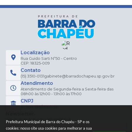
Localização
Rua Guido Sarti Nº50 - Centro
CEP: 18325-009
Contato
(15) 3510-0131
gabinete@barradochapeu.sp.gov.br
Atendimento
Atendimento de Segunda-feira a Sexta-feira das
08h00 às 12h00 - 13h00 às 17h00
CNPJ
67.360.396/0001-59
Newsletter
Inscreva-se e receba informativos
Prefeitura Municipal de Barra do Chapéu - SP e os
cookies: nosso site usa cookies para melhorar a sua