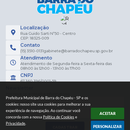
Localização
Rua Guido Sarti Nº50 - Centro
CEP: 18325-009
Contato
(15) 3510-0131
gabinete@barradochapeu.sp.gov.br
Atendimento
Atendimento de Segunda-feira a Sexta-feira das
08h00 às 12h00 - 13h00 às 17h00
CNPJ
67.360.396/0001-59
Newsletter
Inscreva-se e receba informativos
Prefeitura Municipal de Barra do Chapéu - SP e os
cookies: nosso site usa cookies para melhorar a sua
experiência de navegação. Ao continuar você
ACEITAR
concorda com a nossa
Política de Cookies
e
Privacidade
.
PERSONALIZAR
CADASTRAR