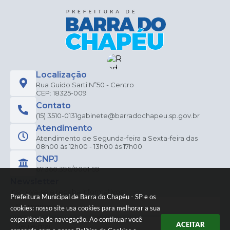
Localização
Rua Guido Sarti Nº50 - Centro
CEP: 18325-009
Contato
(15) 3510-0131
gabinete@barradochapeu.sp.gov.br
Atendimento
Atendimento de Segunda-feira a Sexta-feira das
08h00 às 12h00 - 13h00 às 17h00
CNPJ
67.360.396/0001-59
Newsletter
Inscreva-se e receba informativos
Prefeitura Municipal de Barra do Chapéu - SP e os
cookies: nosso site usa cookies para melhorar a sua
experiência de navegação. Ao continuar você
ACEITAR