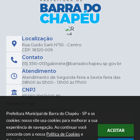
Localização
Rua Guido Sarti Nº50 - Centro
CEP: 18325-009
Contato
(15) 3510-0131
gabinete@barradochapeu.sp.gov.br
Atendimento
Atendimento de Segunda-feira a Sexta-feira das
08h00 às 12h00 - 13h00 às 17h00
CNPJ
67.360.396/0001-59
Newsletter
Inscreva-se e receba informativos
Prefeitura Municipal de Barra do Chapéu - SP e os
cookies: nosso site usa cookies para melhorar a sua
experiência de navegação. Ao continuar você
ACEITAR
concorda com a nossa
Política de Cookies
e