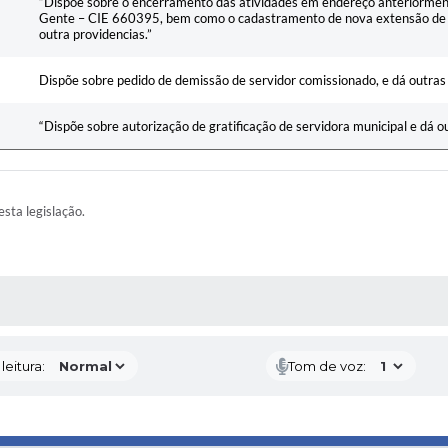
“Dispõe sobre o encerramento das atividades em endereço anteriorment
Gente – CIE 660395, bem como o cadastramento de nova extensão de 
outra providencias.”
Dispõe sobre pedido de demissão de servidor comissionado, e dá outras
“Dispõe sobre autorização de gratificação de servidora municipal e dá o
esta legislação.
AS MÍDIAS
eitura:
Tom de voz: