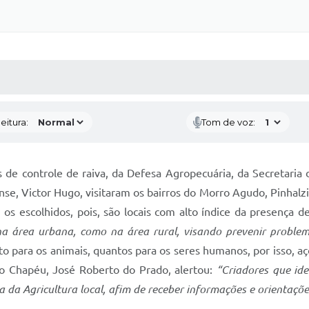
 MÍDIAS
RECEBA NOTÍCIAS
eitura:
Tom de voz:
s de controle de raiva, da Defesa Agropecuária, da Secretaria
e, Victor Hugo, visitaram os bairros do Morro Agudo, Pinhalzi
os escolhidos, pois, são locais com alto índice da presença 
o na área urbana, como na área rural, visando prevenir probl
nto para os animais, quantos para os seres humanos, por isso, a
do Chapéu, José Roberto do Prado, alertou:
“Criadores que id
da Agricultura local, afim de receber informações e orientações