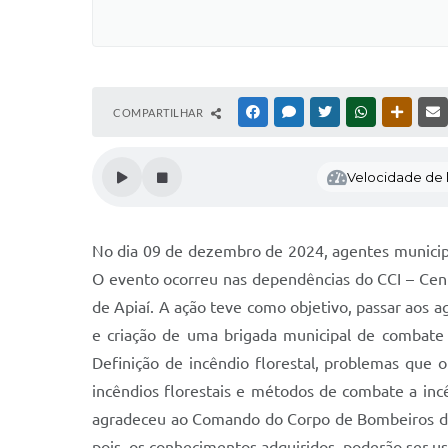
COMPARTILHAR
FACEBOOK
MESSENGER
TWITTER
WHATSAPP
OUTRAS
Velocidade de l
No dia 09 de dezembro de 2024, agentes municipai
O evento ocorreu nas dependências do CCI – Cen
de Apiaí. A ação teve como objetivo, passar aos 
e criação de uma brigada municipal de combate 
Definição de incêndio florestal, problemas que o
incêndios florestais e métodos de combate a incê
agradeceu ao Comando do Corpo de Bombeiros de A
pois, os conhecimentos adquiridos, poderão ser u