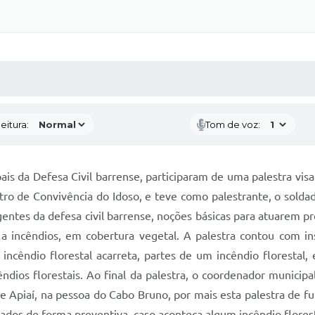
 MÍDIAS
RECEBA NOTÍCIAS
eitura:
Tom de voz:
s da Defesa Civil barrense, participaram de uma palestra visa
tro de Convivência do Idoso, e teve como palestrante, o sold
agentes da defesa civil barrense, noções básicas para atuarem
a incêndios, em cobertura vegetal. A palestra contou com ins
 incêndio florestal acarreta, partes de um incêndio floresta
ndios florestais. Ao final da palestra, o coordenador municipa
piaí, na pessoa do Cabo Bruno, por mais esta palestra de fu
sados de forma preventiva, caso aconteça algum incêndio flore