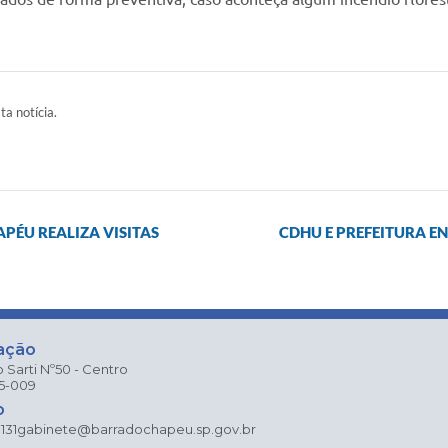
ta notícia.
PÉU REALIZA VISITAS
CDHU E PREFEITURA 
ação
 Sarti Nº50 - Centro
25-009
o
131
gabinete@barradochapeu.sp.gov.br