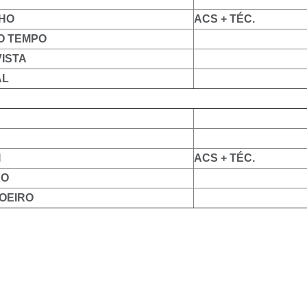
NHO
ACS + TÉC.
DO TEMPO
VISTA
AL
I
ACS + TÉC.
RO
VOEIRO