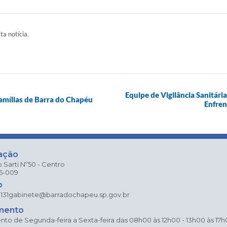
ta notícia.
Equipe de Vigilância Sanitári
famílias de Barra do Chapéu
Enfren
ação
 Sarti Nº50 - Centro
25-009
o
131
gabinete@barradochapeu.sp.gov.br
mento
to de Segunda-feira a Sexta-feira das 08h00 às 12h00 - 13h00 às 17