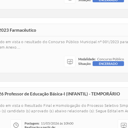
/2023 Farmacêutico
ndo em vista o resultado do Concurso Público Municipal nº 001/2023 par
em Anexo....
Concurso Público
Modalidade:
Situação:
ENCERRADO
2026 Professor de Educação Básica-I (INFANTIL) - TEMPORÁRIO
ndo em vista o Resultado Final e Homologação do Processo Seletivo Simp
s) candidato (s) aprovado (s) abaixo relacionado (s): Segue Edital em An
11/05/2026 às 10h00
Postagem:
Realização a partir de: