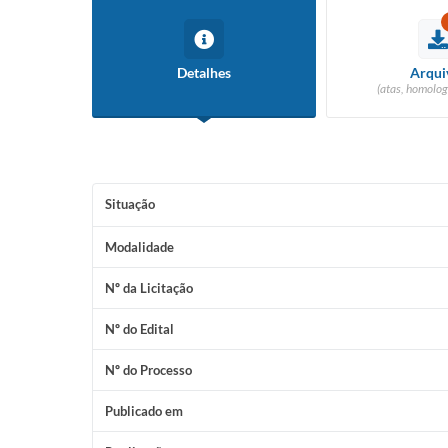
Detalhes
Arqui
(atas, homolog
Situação
Modalidade
Nº da Licitação
Nº do Edital
Nº do Processo
Publicado em