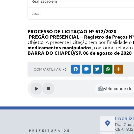
Realização em
Local
PROCESSO DE LICITAÇÃO Nº 612/2020
PREGÃO PRESENCIAL – Registro de Preços N°
Objeto: A presente licitação tem por finalidade o
medicamentos manipulados,
conforme relação d
BARRA DO CHAPEÚ/SP. 06 de agosto de 2020
COMPARTILHAR
FACEBOOK
MESSENGER
TWITTER
WHATSAPP
OUTRAS
Velocidade de l
Localiz
Rua Guido
CEP: 183