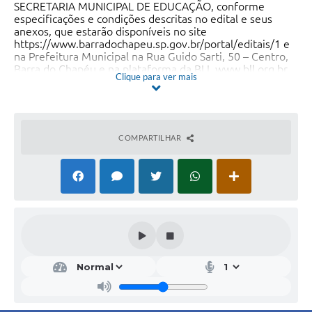
SECRETARIA MUNICIPAL DE EDUCAÇÃO, conforme
especificações e condições descritas no edital e seus
anexos, que estarão disponíveis no site
https://www.barradochapeu.sp.gov.br/portal/editais/1 e
na Prefeitura Municipal na Rua Guido Sarti, 50 – Centro,
Barra do Chapéu e na plataforma da BLL
www.bll.org.br
.
Clique para ver mais
IVANIL NORBERTO PEREIRA NOLASCO – Prefeito.
COMPARTILHAR