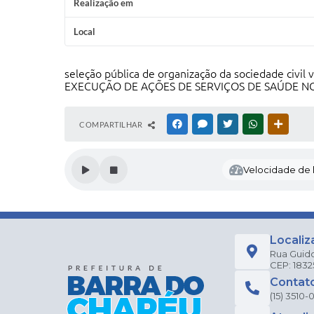
Realização em
Local
seleção pública de organização da sociedade 
EXECUÇÃO DE AÇÕES DE SERVIÇOS DE SAÚDE N
COMPARTILHAR
FACEBOOK
MESSENGER
TWITTER
WHATSAPP
OUTRAS
Velocidade de l
Localiz
Rua Guido
CEP: 183
Contat
(15) 3510-0