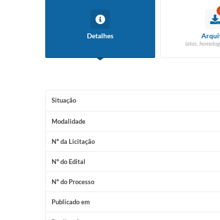
Detalhes
Arqui
(atas, homolog
Situação
Modalidade
Nº da Licitação
Nº do Edital
Nº do Processo
Publicado em