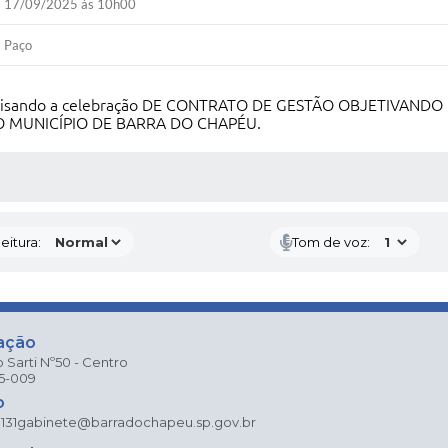
17/09/2025 às 10h00
Paço
civil visando a celebração DE CONTRATO DE GESTÃO OBJETIV
O MUNICÍPIO DE BARRA DO CHAPÉU.
 MÍDIAS
eitura:
Tom de voz:
ação
 Sarti Nº50 - Centro
25-009
o
131
gabinete@barradochapeu.sp.gov.br