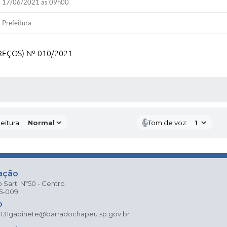
17/06/2021 às 09h00
Prefeitura
REÇOS) Nº 010/2021
 MÍDIAS
eitura:
Tom de voz:
ação
 Sarti Nº50 - Centro
25-009
o
131
gabinete@barradochapeu.sp.gov.br