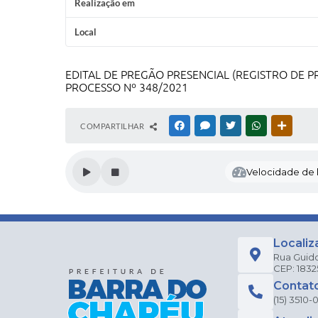
Realização em
Local
EDITAL DE PREGÃO PRESENCIAL (REGISTRO DE P
PROCESSO Nº 348/2021
COMPARTILHAR
FACEBOOK
MESSENGER
TWITTER
WHATSAPP
OUTRAS
Velocidade de l
Localiz
Rua Guido
CEP: 183
Contat
(15) 3510-0