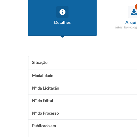
Detalhes
Arqui
(atas, homolog
Situação
Modalidade
Nº da Licitação
Nº do Edital
Nº do Processo
Publicado em