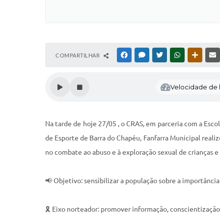
COMPARTILHAR
FACEBOOK
MESSENGER
TWITTER
WHATSAPP
OUTRAS
Velocidade de l
Na tarde de hoje 27/05 , o CRAS, em parceria com a Escola
de Esporte de Barra do Chapéu, Fanfarra Municipal real
no combate ao abuso e à exploração sexual de crianças e
📢 Objetivo: sensibilizar a população sobre a importânci
🎗️ Eixo norteador: promover informação, conscientização