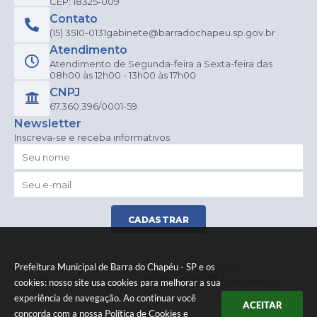
CEP: 18325-009
Contato
(15) 3510-0131
gabinete@barradochapeu.sp.gov.br
Atendimento
Atendimento de Segunda-feira a Sexta-feira das
08h00 às 12h00 - 13h00 às 17h00
CNPJ
67.360.396/0001-59
Newsletter
Inscreva-se e receba informativos
CADASTRAR
Prefeitura Municipal de Barra do Chapéu - SP e os
Versão do Sistema:
3.5.3 - 19/06/2026
Portal atualizado em:
05/08/2026 16:14
Dados Abertos
cookies: nosso site usa cookies para melhorar a sua
experiência de navegação. Ao continuar você
ACEITAR
concorda com a nossa
Política de Cookies
e